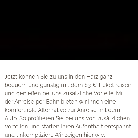
Jetzt können Sie zu uns in den Harz ganz
bequem und günstig mit dem 63 € Ticket reisen
und genießen bei uns zusätzliche Vorteile. Mit
der Anreise per Bahn bieten wir Ihnen eine
komfortable Alternative zur Anreise mit dem
Auto. So profitieren Sie bei uns von zusätzlichen
Vorteilen und starten Ihren Aufenthalt entspannt
und unkompliziert. Wir zeigen hier wie: