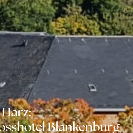
 Harz:
losshotel Blankenburg